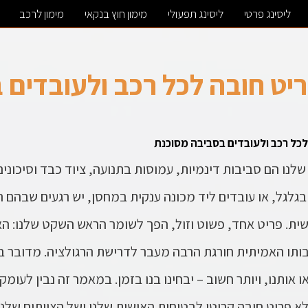
ליסינג פרטי
ליסינג תפעולי
מימון חוץ בנקאי
מימון לרכב
ריט חובה לכל רכב ולעובדים
 לכל רכב ולעובדים בסביבה מסוכנת
נו הם סביבות דינמיות, עמוסות בתנועה, ציוד כבד וסיכונים 
גלגל, או עובדים ליד מכונה ענקית במחסן, יש רגעים שבהם ה
שית. פריט אחד, פשוט וזול, הפך לשומר הראש השקט שלנו: ה
א
תו האמיתית חורגת הרבה מעבר לדרישת הרגולציה. מדובר בט
אותנו, ויותר חשוב – יבחינו בנו בזמן. במאמר זה נבין לעומק
א פריט חובה קריטי לבטיחות האישית שלנו ושל הצוותים שלנ