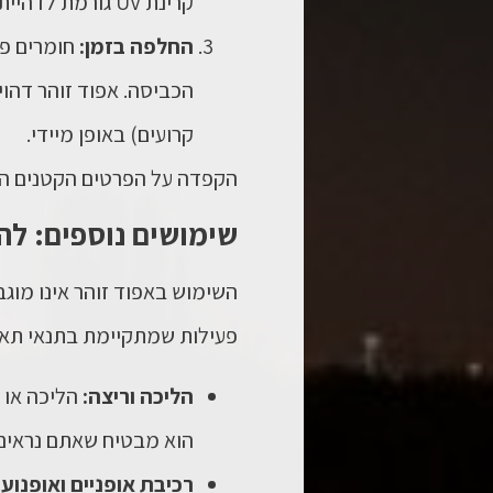
קרינת UV גורמת לדהיית הצבע הזרחני.
החלפה בזמן:
חומרים פל
הכביסה.
אפוד זוהר
דהוי 
קרועים) באופן מיידי.
הקפדה על הפרטים הקטנים האל
שימושים נוספים: לה
השימוש ב
אפוד זוהר
אינו מוגב
פעילות שמתקיימת בתנאי תאור
הליכה וריצה:
הליכה או 
הוא מבטיח שאתם נראים,
רכיבת אופניים ואופנועי