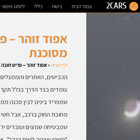
2CARS
עמוד הבית
ביטוח
כללי
ליסינג מימוני
אפוד זוהר – פ
מסוכנת
דף הבית
»
אפוד זוהר – פריט חובה
הכבישים, האתרים והמפעלים של
עומדים בצד הדרך בגלל תקר ב
שמפריד בינינו לבין סכנה ממ
מחובת החוק ברכב, אבל חשיבו
שמבטיחה שנהגים ועובדים יראו 
“משהו שצריך לשים ברכב”, אל