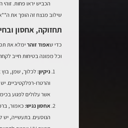
הכביש יראו פחות. זוהי הסיב
שילוב מנצח זה הופך את ה**אפ
תחזוקה, אחסון ובחי
כדי ש
אפוד זוהר
ימלא את תפקי
וכל ממונה בטיחות חייב לקחת
ניקיון:
לכלוך, שמן, בוץ 
והרטרו-רפלקטיביים. יש
אשר עלולים לפגוע בכימי
אחסון נגיש:
כאמור, ברכב
הנוסעים. בתעשייה, יש ל