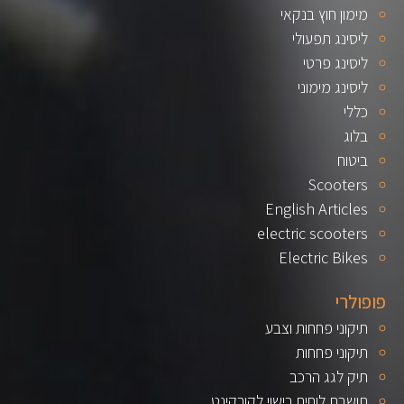
מימון חוץ בנקאי
ליסינג תפעולי
ליסינג פרטי
ליסינג מימוני
כללי
בלוג
ביטוח
Scooters
English Articles
electric scooters
Electric Bikes
פופולרי
תיקוני פחחות וצבע
תיקוני פחחות
תיק לגג הרכב
תושבת לוחית רישוי לקורקינט