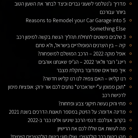
מדריך ג’נטלמני לשעוני גברים וכיצד לבחור את השעון הטוב
ביותר עבורכם
5 Reasons to Remodel your Car Garage into
Something Else
3 שלבים פשוטים לתחילת תהליך הגשת בקשה למימון רכב
קיה – בין היצרנים הפופולריים בישראל, ולא סתם
אופל מוקה 2022 – הרכב המושלם למשפחות?
ריינג’ רובר וולאר 2022 – הג’יפ שאנחנו אוהבים
איך מוודאים שמדובר בתקלת מצבר
רנו קליאו – האם צפויה לנו רנו קליאו חדשה?
*תוכן ממומן ע”י ישראכרט* נותנים לכם אור ירוק: אופציות מימון
לרכישת רכב
מתי והיכן נעשה תיקוני צבע ופחחות?
מדינה אדומה: על הזינוק במספר תאונות הדרכים בשנת 2021
בקרוב אצלכם: דגמי הרכב שיגיעו אלינו כבר ב-2022
מה לעשות אם שללו לכם את הרישיון
מהו ביטוח רכב קולקטיבי, ואילו סוגי ביטוח קולקטיביים קיימים?