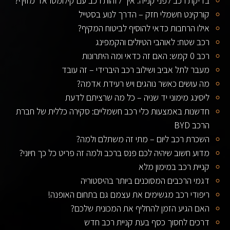
בדיקת רכב לפני קנייה: איך לזהות רכב עם קילומטראז’ מזויף?
קורקינט חשמלי חזק – הדרך לנוע בסטייל
אילו הרחבות כדאי להוסיף לביטוח המקיף?
רכב שטח: לאוהבי הטיולים והקמפינג
רכב 0 קמש: האם זה כדאי ומה היתרונות
מעבר לתל אביב ושילוב רכב היברידי – זה עובד
מה עושים כאשר נוהגים ויש רעידת אדמה?
ליסינג מימוני יד שניה – כל מה שרציתם לדעת
חדשנות באמצעות כלי רכב חשמליים: סקירה כללית של חברת
הרכב BYD
השכרת רכב ליום – מתי זה משתלם ולמה?
מדוע חשוב שיהיה לכם פנס ברכב ולמה זה פריט כל כך חיוני?
קניית רכב במימון מלא
דגמי הרכבים המסוכנים ביותר בהיסטוריה
ריפודי רכב מגשימים את עצמם גם בתחום האופנה!
האם הגיע הזמן להחליף את המכונית שלכם?
דרכים לחסוך כסף בעת קניית רכב חדש