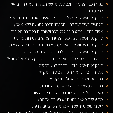
גגון לרכב: הפתרון החכם לכל מי שאוהב לקחת את החיים איתו
לכל מקום
קורקינט חשמלי 3 גלגלים – חוויית נסיעה בטוחה, נוחה וחדשנית
קלנועית בעיר הגדולה – הפתרון החכם לתנועה ללא מאמץ
אפוד זוהר – פריט חובה לכל רכב ולעובדים בסביבה מסוכנת
קורקינט חשמלי 25 קמש: הפתרון המושלם לניידות עירונית
קורקינטים שיתופיים – איך צמיג איכותי חוסך תחזוקה והוצאות
קורקינט חשמלי – מדריך לבחירת הדגם המתאים עבורך
בדיקת רכב לפני קנייה: איך לזהות רכב עם קילומטראז’ מזויף?
קורקינט חשמלי חזק – הדרך לנוע בסטייל
אילו הרחבות כדאי להוסיף לביטוח המקיף?
רכב שטח: לאוהבי הטיולים והקמפינג
רכב 0 קמש: האם זה כדאי ומה היתרונות
מעבר לתל אביב ושילוב רכב היברידי – זה עובד
מה עושים כאשר נוהגים ויש רעידת אדמה?
ליסינג מימוני יד שניה – כל מה שרציתם לדעת
חדשנות באמצעות כלי רכב חשמליים: סקירה כללית של חברת