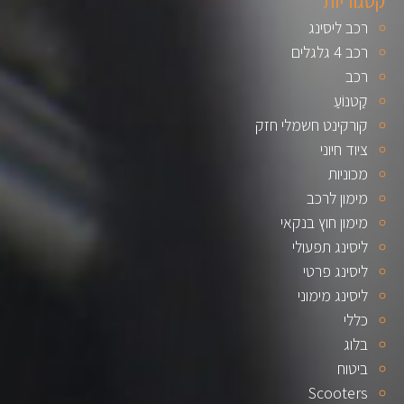
קטגוריות
רכב ליסינג
רכב 4 גלגלים
רכב
קַטנוֹעַ
קורקינט חשמלי חזק
ציוד חיוני
מכוניות
מימון לרכב
מימון חוץ בנקאי
ליסינג תפעולי
ליסינג פרטי
ליסינג מימוני
כללי
בלוג
ביטוח
Scooters