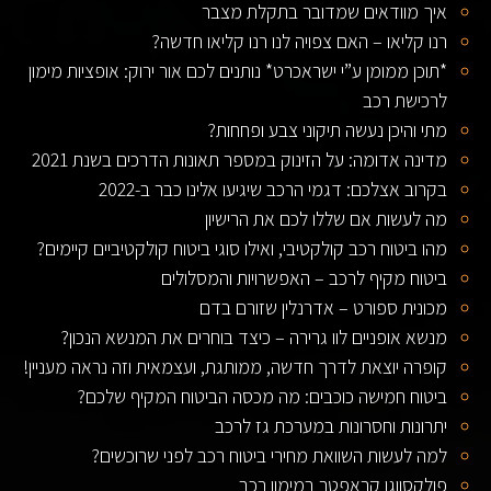
איך מוודאים שמדובר בתקלת מצבר
רנו קליאו – האם צפויה לנו רנו קליאו חדשה?
*תוכן ממומן ע”י ישראכרט* נותנים לכם אור ירוק: אופציות מימון
לרכישת רכב
מתי והיכן נעשה תיקוני צבע ופחחות?
מדינה אדומה: על הזינוק במספר תאונות הדרכים בשנת 2021
בקרוב אצלכם: דגמי הרכב שיגיעו אלינו כבר ב-2022
מה לעשות אם שללו לכם את הרישיון
מהו ביטוח רכב קולקטיבי, ואילו סוגי ביטוח קולקטיביים קיימים?
ביטוח מקיף לרכב – האפשרויות והמסלולים
מכונית ספורט – אדרנלין שזורם בדם
מנשא אופניים לוו גרירה – כיצד בוחרים את המנשא הנכון?
קופרה יוצאת לדרך חדשה, ממותגת, ועצמאית וזה נראה מעניין!
ביטוח חמישה כוכבים: מה מכסה הביטוח המקיף שלכם?
יתרונות וחסרונות במערכת גז לרכב
למה לעשות השוואת מחירי ביטוח רכב לפני שרוכשים?
פולקסווגן קראפטר במימון רכב