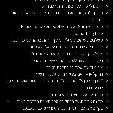
דרכים לחסוך כסף בעת קניית רכב חדש
מדריך ג’נטלמני לשעוני גברים וכיצד לבחור את השעון הטוב
ביותר עבורכם
5 Reasons to Remodel your Car Garage into
Something Else
3 שלבים פשוטים לתחילת תהליך הגשת בקשה למימון רכב
קיה – בין היצרנים הפופולריים בישראל, ולא סתם
אופל מוקה 2022 – הרכב המושלם למשפחות?
ריינג’ רובר וולאר 2022 – הג’יפ שאנחנו אוהבים
איך מוודאים שמדובר בתקלת מצבר
רנו קליאו – האם צפויה לנו רנו קליאו חדשה?
*תוכן ממומן ע”י ישראכרט* נותנים לכם אור ירוק: אופציות מימון
לרכישת רכב
מתי והיכן נעשה תיקוני צבע ופחחות?
מדינה אדומה: על הזינוק במספר תאונות הדרכים בשנת 2021
בקרוב אצלכם: דגמי הרכב שיגיעו אלינו כבר ב-2022