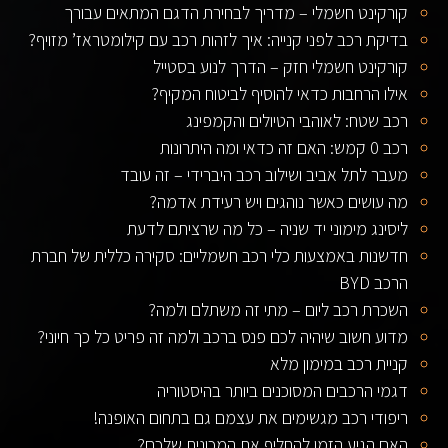
קורקינט חשמלי – מדריך לבחירת הדגם המתאים עבורך
בדיקת רכב לפני קנייה: איך לזהות רכב עם קילומטראז’ מזויף?
קורקינט חשמלי חזק – הדרך לנוע בסטייל
אילו הרחבות כדאי להוסיף לביטוח המקיף?
רכב שטח: לאוהבי הטיולים והקמפינג
רכב 0 קמש: האם זה כדאי ומה היתרונות
מעבר לתל אביב ושילוב רכב היברידי – זה עובד
מה עושים כאשר נוהגים ויש רעידת אדמה?
ליסינג מימוני יד שניה – כל מה שרציתם לדעת
חדשנות באמצעות כלי רכב חשמליים: סקירה כללית של חברת
הרכב BYD
השכרת רכב ליום – מתי זה משתלם ולמה?
מדוע חשוב שיהיה לכם פנס ברכב ולמה זה פריט כל כך חיוני?
קניית רכב במימון מלא
דגמי הרכבים המסוכנים ביותר בהיסטוריה
ריפודי רכב מגשימים את עצמם גם בתחום האופנה!
האם הגיע הזמן להחליף את המכונית שלכם?