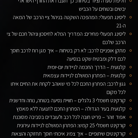
חליפת סערה וציוד בטיחות: כך תעברו את החורף הישראלי
יבשים ובטוחים על הכביש
ליסינג תפעולי: המהפכה השקטה בניהול ציי הרכב של המאה
ה-21
ליסינג תפעולי מחירים: המדריך המלא לחיסכון וניהול חכם של צי
הרכב שלכם
מתקן אופניים לרכב: לא רק בטיחות – איך מגן רוח לרכב חוסך
לכם דלק ומבטיח שקט בנסיעה
קלנועית – הדרך החכמה לניידות יום-יומית
קלנועית – הפתרון המושלם לניידות עצמאית
גגון לרכב: הפתרון החכם לכל מי שאוהב לקחת את החיים איתו
לכל מקום
קורקינט חשמלי 3 גלגלים – חוויית נסיעה בטוחה, נוחה וחדשנית
קלנועית בעיר הגדולה – הפתרון החכם לתנועה ללא מאמץ
אפוד זוהר – פריט חובה לכל רכב ולעובדים בסביבה מסוכנת
קורקינט חשמלי 25 קמש: הפתרון המושלם לניידות עירונית
קורקינטים שיתופיים – איך צמיג איכותי חוסך תחזוקה והוצאות