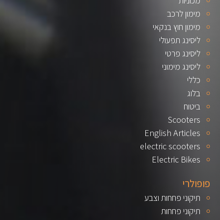
מכוניות
מימון לרכב
מימון חוץ בנקאי
ליסינג תפעולי
ליסינג פרטי
ליסינג מימוני
כללי
בלוג
ביטוח
Scooters
English Articles
electric scooters
Electric Bikes
פופולרי
תיקוני פחחות וצבע
תיקוני פחחות