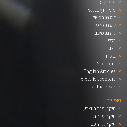
מימון לרכב
מימון חוץ בנקאי
ליסינג תפעולי
ליסינג פרטי
ליסינג מימוני
כללי
בלוג
ביטוח
Scooters
English Articles
electric scooters
Electric Bikes
פופולרי
תיקוני פחחות וצבע
תיקוני פחחות
תיק לגג הרכב