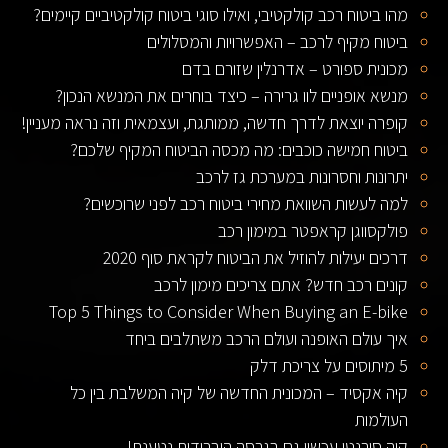
מהו ביטוח רכב קולקטיבי, ואילו סוגי ביטוח קולקטיביים קיימים?
ביטוח מקיף לרכב – האפשרויות והמסלולים
מכונית ספורט – אדרנלין שזורם בדם
מנשא אופניים לוו גרירה – כיצד בוחרים את המנשא הנכון?
קופרה יוצאת לדרך חדשה, ממותגת, ועצמאית וזה נראה מעניין!
ביטוח חמישה כוכבים: מה מכסה הביטוח המקיף שלכם?
יתרונות וחסרונות במערכת גז לרכב
למה לעשות השוואת מחירי ביטוח רכב לפני שרוכשים?
פולקסווגן קראפטר במימון רכב
דרכים יעילות להוזיל את הביטוח לקראת סוף 2020
קונים רכב חדש? אתם צריכים מימון לרכב
Top 5 Things to Consider When Buying an E-bike
איך עולם האופנה ועולם הרכב משתלבים ביחד
5 מיתוסים על צריכת דלק
קיה אקסיד – המכונית החדשה של קיה המשלבת בין כל
העולמות
קיה סורנטו עכשיו גם בגרסה היברידית נטענת!