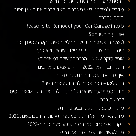
דרכים לחסוך כסף בעת קניית רכב חדש
מדריך ג’נטלמני לשעוני גברים וכיצד לבחור את השעון הטוב
ביותר עבורכם
5 Reasons to Remodel your Car Garage into
Something Else
3 שלבים פשוטים לתחילת תהליך הגשת בקשה למימון רכב
קיה – בין היצרנים הפופולריים בישראל, ולא סתם
אופל מוקה 2022 – הרכב המושלם למשפחות?
ריינג’ רובר וולאר 2022 – הג’יפ שאנחנו אוהבים
איך מוודאים שמדובר בתקלת מצבר
רנו קליאו – האם צפויה לנו רנו קליאו חדשה?
*תוכן ממומן ע”י ישראכרט* נותנים לכם אור ירוק: אופציות מימון
לרכישת רכב
מתי והיכן נעשה תיקוני צבע ופחחות?
מדינה אדומה: על הזינוק במספר תאונות הדרכים בשנת 2021
בקרוב אצלכם: דגמי הרכב שיגיעו אלינו כבר ב-2022
מה לעשות אם שללו לכם את הרישיון