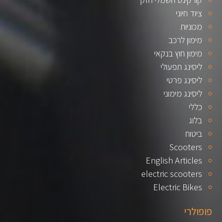
ציוד חיוני
מכוניות
מימון לרכב
מימון חוץ בנקאי
ליסינג תפעולי
ליסינג פרטי
ליסינג מימוני
כללי
בלוג
ביטוח
Scooters
English Articles
electric scooters
Electric Bikes
פופולרי