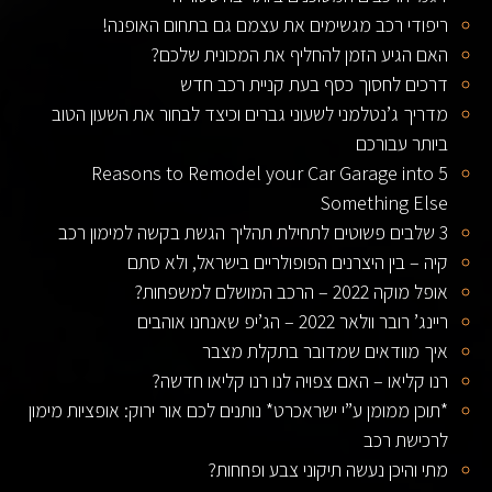
ריפודי רכב מגשימים את עצמם גם בתחום האופנה!
האם הגיע הזמן להחליף את המכונית שלכם?
דרכים לחסוך כסף בעת קניית רכב חדש
מדריך ג’נטלמני לשעוני גברים וכיצד לבחור את השעון הטוב
ביותר עבורכם
5 Reasons to Remodel your Car Garage into
Something Else
3 שלבים פשוטים לתחילת תהליך הגשת בקשה למימון רכב
קיה – בין היצרנים הפופולריים בישראל, ולא סתם
אופל מוקה 2022 – הרכב המושלם למשפחות?
ריינג’ רובר וולאר 2022 – הג’יפ שאנחנו אוהבים
איך מוודאים שמדובר בתקלת מצבר
רנו קליאו – האם צפויה לנו רנו קליאו חדשה?
*תוכן ממומן ע”י ישראכרט* נותנים לכם אור ירוק: אופציות מימון
לרכישת רכב
מתי והיכן נעשה תיקוני צבע ופחחות?