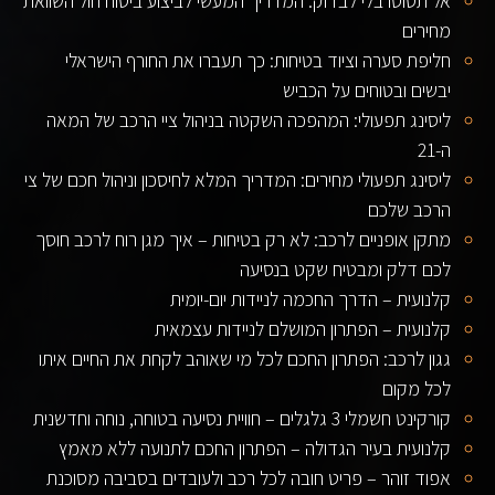
אל תטוסו בלי לבדוק: המדריך המעשי לביצוע ביטוח חול השוואת
מחירים
חליפת סערה וציוד בטיחות: כך תעברו את החורף הישראלי
יבשים ובטוחים על הכביש
ליסינג תפעולי: המהפכה השקטה בניהול ציי הרכב של המאה
ה-21
ליסינג תפעולי מחירים: המדריך המלא לחיסכון וניהול חכם של צי
הרכב שלכם
מתקן אופניים לרכב: לא רק בטיחות – איך מגן רוח לרכב חוסך
לכם דלק ומבטיח שקט בנסיעה
קלנועית – הדרך החכמה לניידות יום-יומית
קלנועית – הפתרון המושלם לניידות עצמאית
גגון לרכב: הפתרון החכם לכל מי שאוהב לקחת את החיים איתו
לכל מקום
קורקינט חשמלי 3 גלגלים – חוויית נסיעה בטוחה, נוחה וחדשנית
קלנועית בעיר הגדולה – הפתרון החכם לתנועה ללא מאמץ
אפוד זוהר – פריט חובה לכל רכב ולעובדים בסביבה מסוכנת