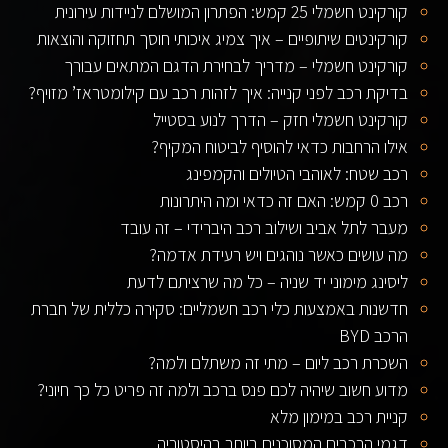
קורקינט חשמלי 25 קמש: הפתרון המושלם לניידות עירונית
קורקינטים שיתופיים – איך צמיג איכותי חוסך תחזוקה והוצאות
קורקינט חשמלי – מדריך לבחירת הדגם המתאים עבורך
בדיקת רכב לפני קנייה: איך לזהות רכב עם קילומטראז’ מזויף?
קורקינט חשמלי חזק – הדרך לנוע בסטייל
אילו הרחבות כדאי להוסיף לביטוח המקיף?
רכב שטח: לאוהבי הטיולים והקמפינג
רכב 0 קמש: האם זה כדאי ומה היתרונות
מעבר לתל אביב ושילוב רכב היברידי – זה עובד
מה עושים כאשר נוהגים ויש רעידת אדמה?
ליסינג מימוני יד שניה – כל מה שרציתם לדעת
חדשנות באמצעות כלי רכב חשמליים: סקירה כללית של חברת
הרכב BYD
השכרת רכב ליום – מתי זה משתלם ולמה?
מדוע חשוב שיהיה לכם פנס ברכב ולמה זה פריט כל כך חיוני?
קניית רכב במימון מלא
דגמי הרכבים המסוכנים ביותר בהיסטוריה