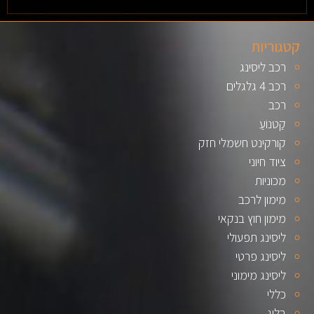
קטגוריות
רכב ליסינג
רכב 4 גלגלים
רכב
קַטנוֹעַ
קורקינט חשמלי חזק
ציוד חיוני
מכוניות
מימון לרכב
מימון חוץ בנקאי
ליסינג תפעולי
ליסינג פרטי
ליסינג מימוני
כללי
בלוג