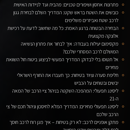
פתרונות אחסון ושיפורים טכניים: מהבית ועד לניידות האישית
כובשים את השטח בראש שקט: המדריך השלם לבחירת גגון
לרכב שטח ואביזרים משלימים
הבחירה הבטוחה ברגע האמת: כל מה שחשוב לדעת על רכישת
אלונקה מקצועית
מקסימום יעילות בעבודה: איך לבחור את פתרון הנשיאה
המושלם לרכב המסחרי שלכם?
אל תטוסו בלי לבדוק: המדריך המעשי לביצוע ביטוח חול השוואת
מחירים
חליפת סערה וציוד בטיחות: כך תעברו את החורף הישראלי
יבשים ובטוחים על הכביש
ליסינג תפעולי: המהפכה השקטה בניהול ציי הרכב של המאה
ה-21
ליסינג תפעולי מחירים: המדריך המלא לחיסכון וניהול חכם של צי
הרכב שלכם
מתקן אופניים לרכב: לא רק בטיחות – איך מגן רוח לרכב חוסך
לכם דלק ומבטיח שקט בנסיעה