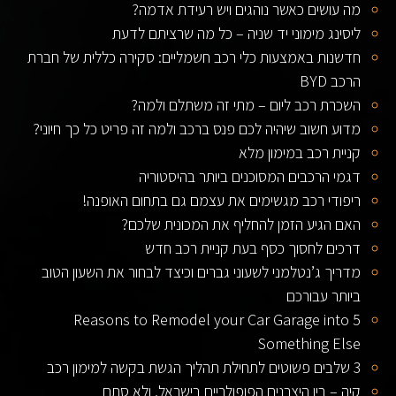
מה עושים כאשר נוהגים ויש רעידת אדמה?
ליסינג מימוני יד שניה – כל מה שרציתם לדעת
חדשנות באמצעות כלי רכב חשמליים: סקירה כללית של חברת
הרכב BYD
השכרת רכב ליום – מתי זה משתלם ולמה?
מדוע חשוב שיהיה לכם פנס ברכב ולמה זה פריט כל כך חיוני?
קניית רכב במימון מלא
דגמי הרכבים המסוכנים ביותר בהיסטוריה
ריפודי רכב מגשימים את עצמם גם בתחום האופנה!
האם הגיע הזמן להחליף את המכונית שלכם?
דרכים לחסוך כסף בעת קניית רכב חדש
מדריך ג’נטלמני לשעוני גברים וכיצד לבחור את השעון הטוב
ביותר עבורכם
5 Reasons to Remodel your Car Garage into
Something Else
3 שלבים פשוטים לתחילת תהליך הגשת בקשה למימון רכב
קיה – בין היצרנים הפופולריים בישראל, ולא סתם