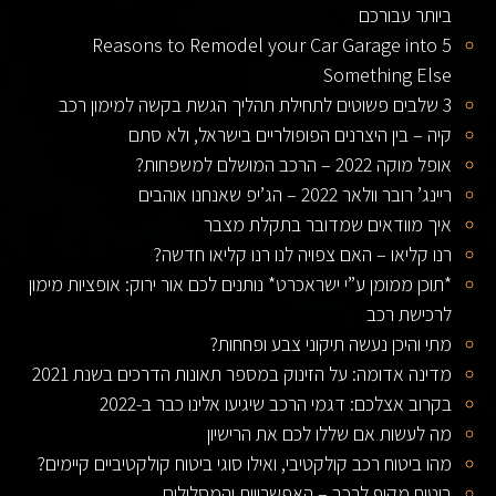
ביותר עבורכם
5 Reasons to Remodel your Car Garage into
Something Else
3 שלבים פשוטים לתחילת תהליך הגשת בקשה למימון רכב
קיה – בין היצרנים הפופולריים בישראל, ולא סתם
אופל מוקה 2022 – הרכב המושלם למשפחות?
ריינג’ רובר וולאר 2022 – הג’יפ שאנחנו אוהבים
איך מוודאים שמדובר בתקלת מצבר
רנו קליאו – האם צפויה לנו רנו קליאו חדשה?
*תוכן ממומן ע”י ישראכרט* נותנים לכם אור ירוק: אופציות מימון
לרכישת רכב
מתי והיכן נעשה תיקוני צבע ופחחות?
מדינה אדומה: על הזינוק במספר תאונות הדרכים בשנת 2021
בקרוב אצלכם: דגמי הרכב שיגיעו אלינו כבר ב-2022
מה לעשות אם שללו לכם את הרישיון
מהו ביטוח רכב קולקטיבי, ואילו סוגי ביטוח קולקטיביים קיימים?
ביטוח מקיף לרכב – האפשרויות והמסלולים