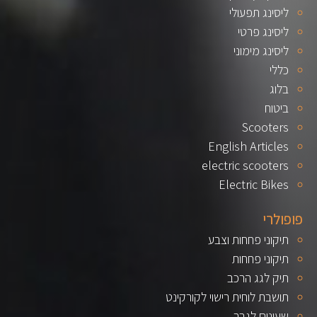
ליסינג תפעולי
ליסינג פרטי
ליסינג מימוני
כללי
בלוג
ביטוח
Scooters
English Articles
electric scooters
Electric Bikes
פופולרי
תיקוני פחחות וצבע
תיקוני פחחות
תיק לגג הרכב
תושבת לוחית רישוי לקורקינט
שעונים לגבר